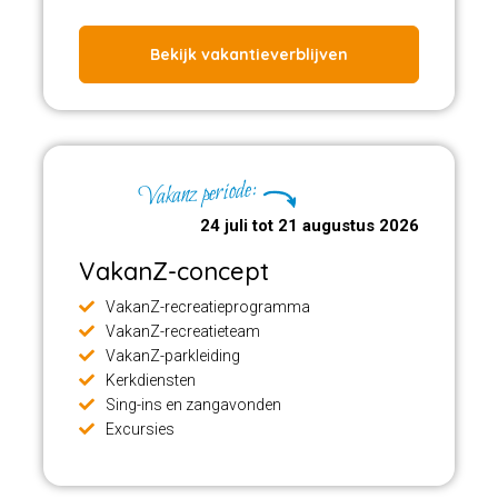
Faciliteiten
Bekijk vakantieverblijven
U vindt hier een zeer groot aantal faciliteiten zoals een
groot openlucht zwembad, een aantal tennisbanen, grote
golfbaan, voetbalvelden, beachvolleybal, wellness, een
goed restaurant, mooie speeltuin en nog veel meer! De
faciliteiten zijn heel goed onderhouden. Minimaal twee keer
Vakanz periode:
per dag is er een gratis shuttle service naar het stadje aan
24 juli tot 21 augustus 2026
het Gardameer (op 3 km afstand).
VakanZ-concept
VakanZ-recreatieprogramma
VakanZ-recreatieteam
VakanZ-parkleiding
Kerkdiensten
Sing-ins en zangavonden
Excursies