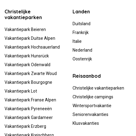
Christelijke
Landen
vakantieparken
Duitsland
Vakantiepark Beieren
Frankrijk
Vakantiepark Duitse Alpen
Italie
Vakantiepark Hochsauerland
Nederland
Vakantiepark Hunsrück
Oostenrijk
Vakantiepark Odenwald
Vakantiepark Zwarte Woud
Reisaanbod
Vakantiepark Bourgogne
Christelijke vakantieparken
Vakantiepark Lot
Christelijke campings
Vakantiepark Franse Alpen
Wintersportvakantie
Vakantiepark Pyreneeën
Seniorenvakanties
Vakantiepark Gardameer
Klusvakanties
Vakantiepark Erzberg
Vakantiepark Kreischberg