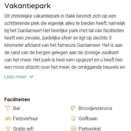
Vakantiepark
Dit christelijke vakantiepark in Italië bevindt zich op een
schitterende plek die eigenlijk alles te bieden heeft, namelijk
bij het Gardameer! Het heerlijke park met tal van faciliteiten
heeft een zwoele, zuidelijke sfeer en ligt op slechts 3
kilometer afstand van het fameuze Gardameer. Het is aan
de rand van de bergen gelegen aan de zonnige zuidkant
van het meer. Het park is heel ruim opgezet en u heeft hier
een mooi uitzicht over het meer, de omliggende heuvels en
het stadje. Deze nieuwe bestemming is een vakantieresort.
Lees meer
Dit betekent dat u ter plaatse kunt genieten van tal van
faciliteiten, mogelijkheden tot ontspanning en uiteraard heel
veel leuke activiteiten. Wanneer u het vakantiepark
Faciliteiten
binnenrijdt heeft u direct het echte vakantiegevoel te
Bar
Broodjesservice
pakken en kunt u gaan ontspannen. Daarnaast is dit resort
ook een perfecte uitvalsbasis voor tal van uitstapjes. Garda
Fietsverhuur
Golfbaan
zelf heeft leuke straatjes, mooie pleinen en een gezellige
Gratis wifi
Parkwinkel