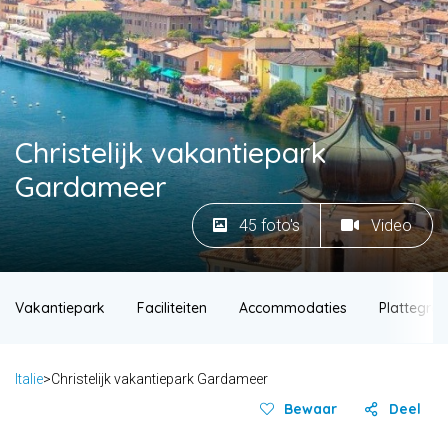
Christelijk vakantiepark
Gardameer
45 foto's
Video
Vakantiepark
Faciliteiten
Accommodaties
Plattegro
Italie
>
Christelijk vakantiepark Gardameer
Bewaar
Deel