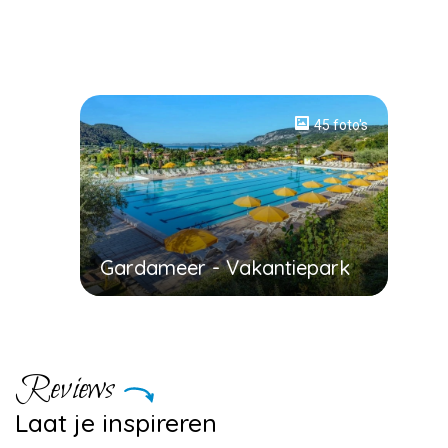
0 foto's
45 foto's
Gardameer - Vakantiepark
Reviews
Laat je inspireren